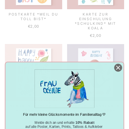
POSTKARTE *WEIL DU
KARTE ZUR
TOLL BIST*
EINSCHULUNG
*SCHULKIND* MIT
€2,00
KOALA
€2,00
GEBURTSTAGSKARTE
GEBURTSTAGSKARTE
*HAPPY HAPPY
MIT MEERJUNGFRAU
Für mehr kleine Glücksmomente im Familienalltag 💛
BIRTHDAY*
€2,00
Melde dich an und erhalte
10% Rabatt
€2,00
auf alle Poster, Karten, Prints, Tattoos & Aufkleber