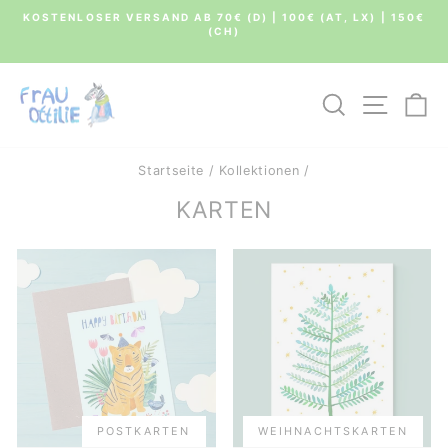
Direkt
KOSTENLOSER VERSAND AB 70€ (D) | 100€ (AT, LX) | 150€
zum
(CH)
Pause
Inhalt
Diashow
SUCHE
SEIT
E
Startseite
/
Kollektionen
/
KARTEN
POSTKARTEN
WEIHNACHTSKARTEN