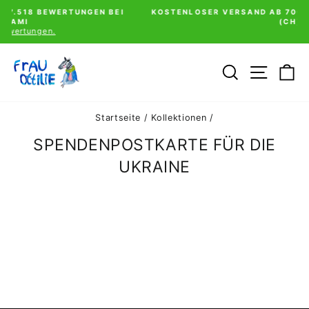
Direkt
ERTUNGEN BEI
KOSTENLOSER VERSAND AB 70€ (D) | 100€ (AT,
zum
(CH)
Pause
Inhalt
Diashow
SUCHE
SEIT
E
Startseite
/
Kollektionen
/
SPENDENPOSTKARTE FÜR DIE
UKRAINE