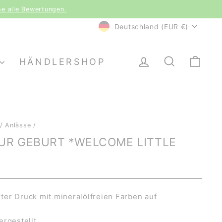
le Bewertungen.
WÄHRUNG
Deutschland (EUR €)
EINLOGGEN
SUCHE
EI
HÄNDLERSHOP
/
Anlässe
/
UR GEBURT *WELCOME LITTLE
er Druck mit mineralölfreien Farben auf
ergestellt