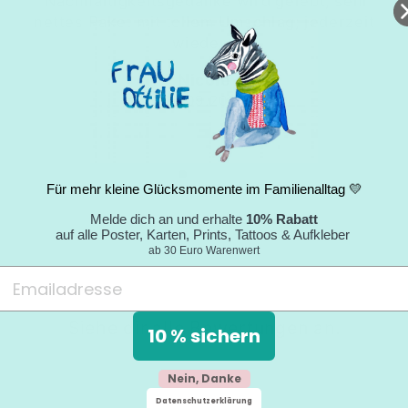
"Nachhaltigkeitsgedanke wird gelebt; sehr
nettes Paket mit tollem Umschlag; jederzeit
wieder."
Nicole
05.09.2024
Für mehr kleine Glücksmomente im Familienalltag 💛
Melde dich an und erhalte
10% Rabatt
auf alle Poster, Karten, Prints, Tattoos & Aufkleber
ab 30 Euro Warenwert
Siehe dir alle Bewertungen an.
10 % sichern
Nein, Danke
Datenschutzerklärung