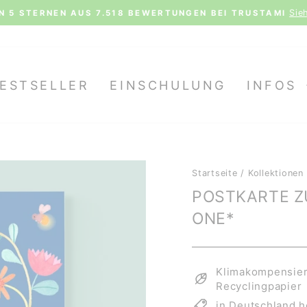
Siehe al
STERNEN AUS 7.518 BEWERTUNGEN BEI TRUSTAMI
Pause
Diashow
ESTSELLER
EINSCHULUNG
INFOS
Startseite
/
Kollektionen
POSTKARTE Z
ONE*
Klimakompensiert
Recyclingpapier
in Deutschland h