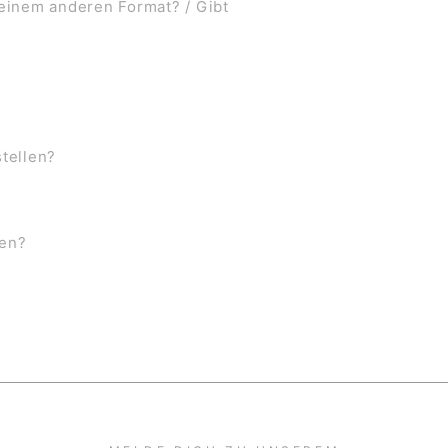
 einem anderen Format? / Gibt
stellen?
ben?