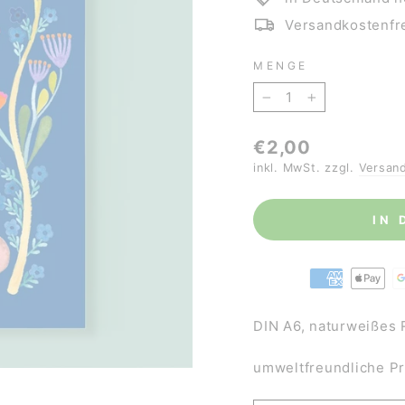
Versandkostenfre
MENGE
−
+
Normaler
€2,00
Preis
inkl. MwSt. zzgl.
Versan
IN
DIN A6, naturweißes 
umweltfreundliche P