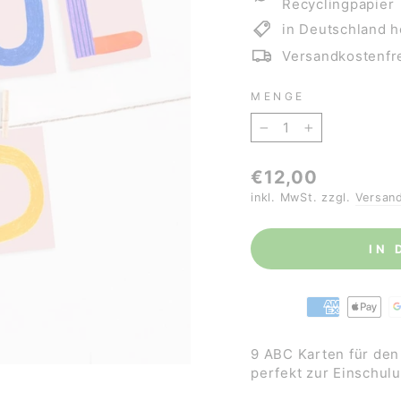
Recyclingpapier
in Deutschland h
Versandkostenfre
MENGE
−
+
Normaler
€12,00
Preis
inkl. MwSt. zzgl.
Versan
IN
9 ABC Karten für den
perfekt zur Einschulu