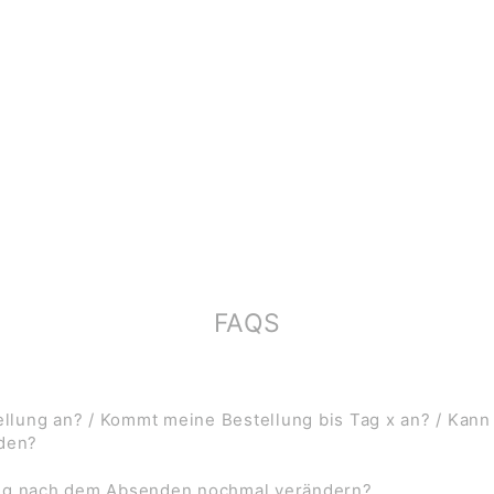
FAQS
lung an? / Kommt meine Bestellung bis Tag x an? / Kann
rden?
ung nach dem Absenden nochmal verändern?