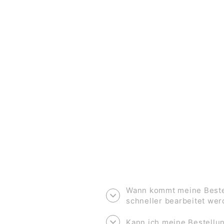
ABC KARTEN SCHRIFTZUG
*SCHULKIND*
€12,00
Wann kommt meine Bestel
schneller bearbeitet we
Kann ich meine Bestell