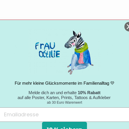
★★★★★
"Nachhaltigkeitsgedanke wird gelebt; sehr
nettes Paket mit tollem Umschlag; jederzeit
wieder."
Nicole
05.09.2024
Für mehr kleine Glücksmomente im Familienalltag 💛
Melde dich an und erhalte
10% Rabatt
auf alle Poster, Karten, Prints, Tattoos & Aufkleber
ab 30 Euro Warenwert