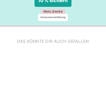
10 % sichern
Nein, Danke
Siehe dir alle Bewertungen an.
Datenschutzerklärung
DAS KÖNNTE DIR AUCH GEFALLEN