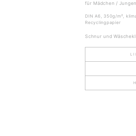
für Mädchen / Jungen
DIN A6, 350g/m², klima
Recyclingpapier
Schnur und Wäschekla
L