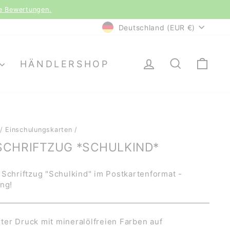
le Bewertungen.
WÄHRUNG
Deutschland (EUR €)
EINLOGGEN
SUCHE
EI
HÄNDLERSHOP
/
Einschulungskarten
/
SCHRIFTZUG *SCHULKIND*
 Schriftzug "Schulkind" im Postkartenformat -
ng!
er Druck mit mineralölfreien Farben auf