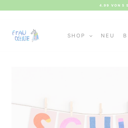
Direkt
4.99 VON 5 
zum
Inhalt
SHOP
NEU
B