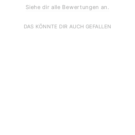
Siehe dir alle Bewertungen an.
DAS KÖNNTE DIR AUCH GEFALLEN
KLAPPKARTE ZUM
GEBURTSTAG
*HERZLICHEN
GLÜCKWUNSCH*
MIT BLUMEN
€3,50