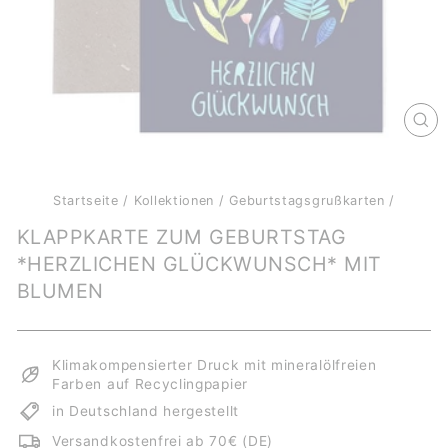
SCH
ES
Startseite
/
Kollektionen
/
Geburtstagsgrußkarten
/
KLAPPKARTE ZUM GEBURTSTAG
*HERZLICHEN GLÜCKWUNSCH* MIT
BLUMEN
Klimakompensierter Druck mit mineralölfreien
Farben auf Recyclingpapier
in Deutschland hergestellt
Versandkostenfrei ab 70€ (DE)