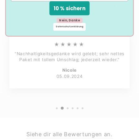
DAS SAGEN UNSERE KUNDEN
10 % sichern
Nein, Danke
Datenschutzerklärung
★★★★★
"Nachhaltigkeitsgedanke wird gelebt; sehr nettes
Paket mit tollem Umschlag; jederzeit wieder."
Nicole
05.09.2024
Siehe dir alle Bewertungen an.