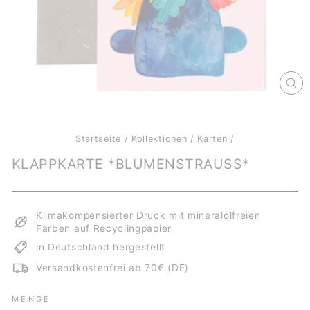
SCH
ES
Startseite
/
Kollektionen
/
Karten
/
KLAPPKARTE *BLUMENSTRAUSS*
Klimakompensierter Druck mit mineralölfreien
Farben auf Recyclingpapier
in Deutschland hergestellt
Versandkostenfrei ab 70€ (DE)
MENGE