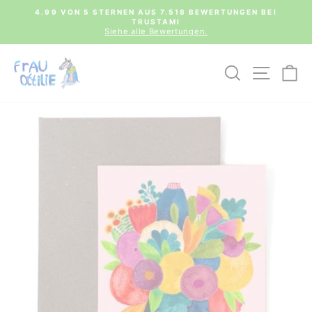
Direkt
0€
4.99 VON 5 STERNEN AUS 7.518 BEWERTUNGEN BEI
zum
TRUSTAMI
Pause
Inhalt
Siehe alle Bewertungen.
Diashow
SUCHE
SEIT
E