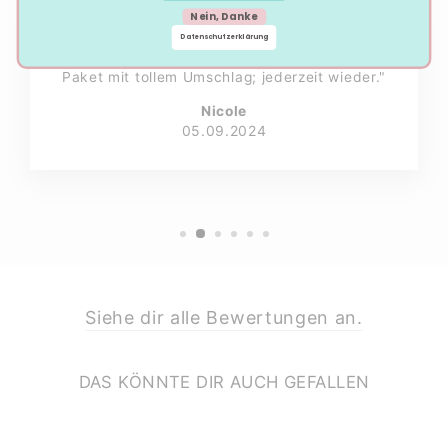
Nein, Danke
★★★★★
Datenschutzerklärung
"Nachhaltigkeitsgedanke wird gelebt; sehr nettes
Paket mit tollem Umschlag; jederzeit wieder."
Nicole
05.09.2024
Siehe dir alle Bewertungen an.
DAS KÖNNTE DIR AUCH GEFALLEN