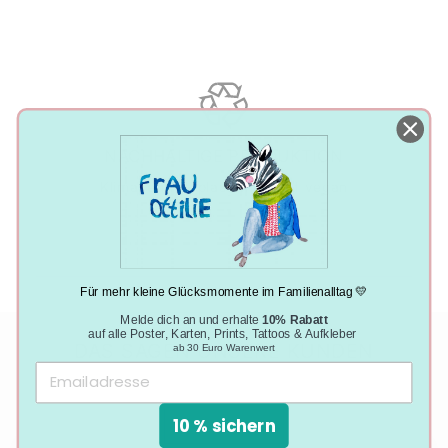
NACHHALTIGE PRODUKTION
Klimaneutral, plastikfrei und vegan
Für mehr kleine Glücksmomente im Familienalltag 💛
Melde dich an und erhalte
10% Rabatt
auf alle Poster, Karten, Prints, Tattoos & Aufkleber
DAS SAGEN UNSERE KUNDEN
ab 30 Euro Warenwert
10 % sichern