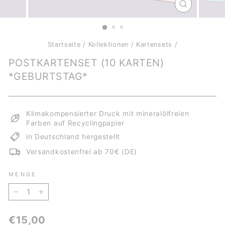
SCHLIESSE
ESC)
Startseite
/
Kollektionen
/
Kartensets
/
POSTKARTENSET (10 KARTEN)
*GEBURTSTAG*
Klimakompensierter Druck mit mineralölfreien
Farben auf Recyclingpapier
in Deutschland hergestellt
Versandkostenfrei ab 70€ (DE)
MENGE
−
+
Normaler
€15,00