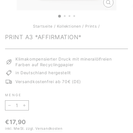
SCHLIESSE
ESC)
Startseite
/
Kollektionen
/
Prints
/
PRINT A3 *AFFIRMATION*
Klimakompensierter Druck mit mineralölfreien
Farben auf Recyclingpapier
in Deutschland hergestellt
Versandkostenfrei ab 70€ (DE)
MENGE
−
+
Normaler
€17,90
Preis
inkl. MwSt. zzgl.
Versandkosten