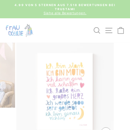
Direkt
0€
4.99 VON 5 STERNEN AUS 7.518 BEWERTUNGEN BEI
zum
TRUSTAMI
Pause
Inhalt
Siehe alle Bewertungen.
Diashow
SUCHE
SEIT
E