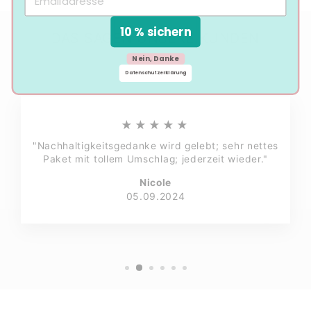
10 % sichern
DAS SAGEN UNSERE KUNDEN
Nein, Danke
Datenschutzerklärung
★★★★★
"Nachhaltigkeitsgedanke wird gelebt; sehr nettes
Paket mit tollem Umschlag; jederzeit wieder."
Nicole
05.09.2024