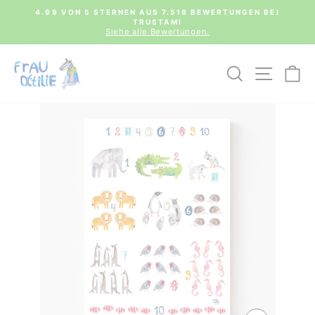
Direkt
0€
4.99 VON 5 STERNEN AUS 7.518 BEWERTUNGEN BEI
zum
TRUSTAMI
Pause
Inhalt
Siehe alle Bewertungen.
Diashow
SUCHE
SEIT
E