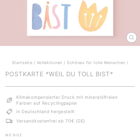
SCH
ES
Startseite
/
Kollektionen
/
Schönes für tolle Menschen
/
POSTKARTE *WEIL DU TOLL BIST*
Klimakompensierter Druck mit mineralölfreien
Farben auf Recyclingpapier
in Deutschland hergestellt
Versandkostenfrei ab 70€ (DE)
MENGE