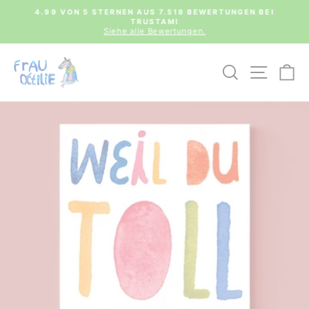
Direkt
0€
4.99 VON 5 STERNEN AUS 7.518 BEWERTUNGEN BEI
zum
TRUSTAMI
Pause
Inhalt
Siehe alle Bewertungen.
Diashow
SUCHE
SEIT
E