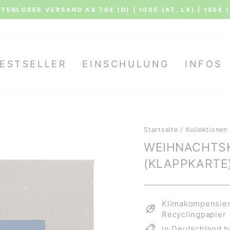
Siehe al
 STERNEN AUS 7.518 BEWERTUNGEN BEI TRUSTAMI
Pause
Diashow
ESTSELLER
EINSCHULUNG
INFOS
Startseite
/
Kollektionen
WEIHNACHTS
(KLAPPKARTE
Klimakompensiert
Recyclingpapier
in Deutschland h