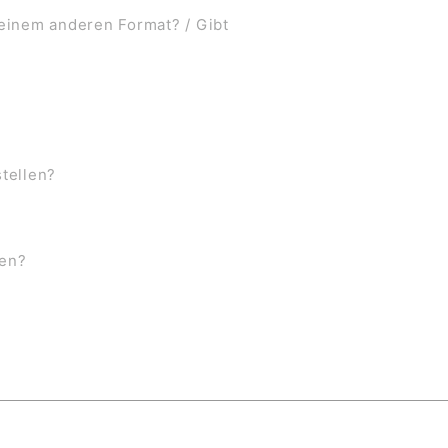
 einem anderen Format? / Gibt
stellen?
ben?