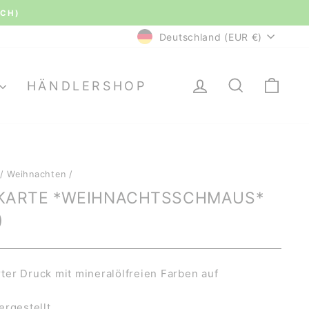
le Bewertungen.
WÄHRUNG
Deutschland (EUR €)
EINLOGGEN
SUCHE
EI
HÄNDLERSHOP
/
Weihnachten
/
KARTE *WEIHNACHTSSCHMAUS*
)
er Druck mit mineralölfreien Farben auf
ergestellt