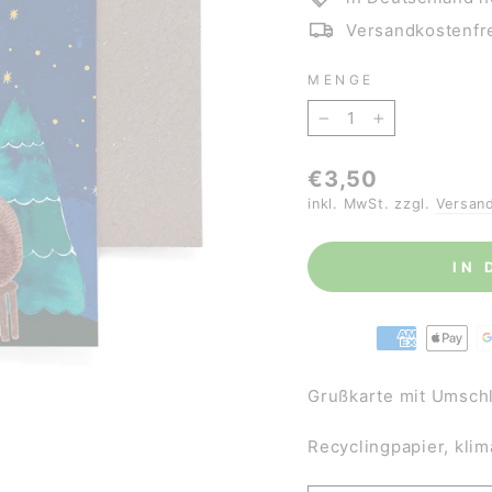
Versandkostenfre
MENGE
−
+
Normaler
€3,50
Preis
inkl. MwSt. zzgl.
Versan
IN
Grußkarte mit Umschl
Recyclingpapier, kli