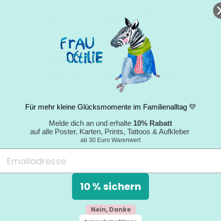
"Nachhaltigkeitsgedanke wird gelebt; sehr
nettes Paket mit tollem Umschlag; jederzeit
wieder."
Nicole
05.09.2024
Für mehr kleine Glücksmomente im Familienalltag 💛
Melde dich an und erhalte
10% Rabatt
auf alle Poster, Karten, Prints, Tattoos & Aufkleber
ab 30 Euro Warenwert
Siehe dir alle Bewertungen an.
10 % sichern
Nein, Danke