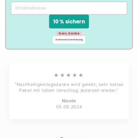
10 % sichern
Nein, Danke
DAS SAGEN UNSERE KUNDEN
Datenschutzerklärung
★★★★★
"Nachhaltigkeitsgedanke wird gelebt; sehr nettes
Paket mit tollem Umschlag; jederzeit wieder."
Nicole
05.09.2024