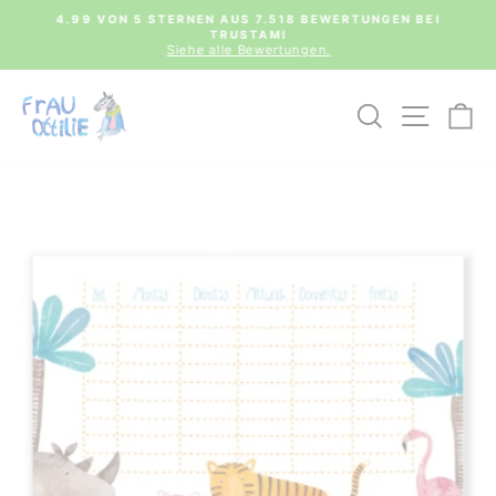
Direkt
0€
4.99 VON 5 STERNEN AUS 7.518 BEWERTUNGEN BEI
zum
TRUSTAMI
Pause
Inhalt
Siehe alle Bewertungen.
Diashow
SUCHE
SEIT
E