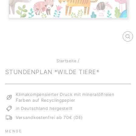
SCH
ES
Startseite
/
STUNDENPLAN *WILDE TIERE*
Klimakompensierter Druck mit mineralölfreien
Farben auf Recyclingpapier
in Deutschland hergestellt
Versandkostenfrei ab 70€ (DE)
MENGE