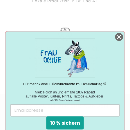
Lokale Produktion in DE und AT
NACHHALTIGE PRODUKTION
Klimaneutral, plastikfrei und vegan
Für mehr kleine Glücksmomente im Familienalltag 💛
Melde dich an und erhalte
10% Rabatt
auf alle Poster, Karten, Prints, Tattoos & Aufkleber
ab 30 Euro Warenwert
DAS SAGEN UNSERE KUNDEN
10 % sichern